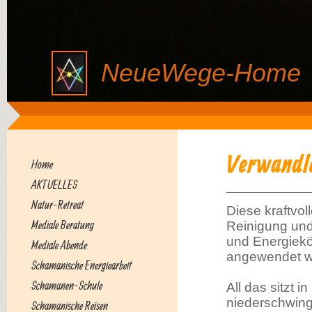
NeueWege-Home
Verwandle 
Home
AKTUELLES
Natur-Retreat
Diese kraftvol
Mediale Beratung
Reinigung und
und Energiekö
Mediale Abende
angewendet we
Schamanische Energiearbeit
Schamanen-Schule
All das sitzt i
niederschwing
Schamanische Reisen