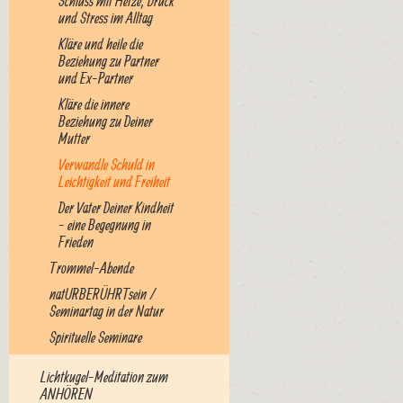
Schluss mit Hetze, Druck
und Stress im Alltag
Kläre und heile die
Beziehung zu Partner
und Ex-Partner
Kläre die innere
Beziehung zu Deiner
Mutter
Verwandle Schuld in
Leichtigkeit und Freiheit
Der Vater Deiner Kindheit
- eine Begegnung in
Frieden
Trommel-Abende
natURBERÜHRTsein /
Seminartag in der Natur
Spirituelle Seminare
Lichtkugel-Meditation zum
ANHÖREN