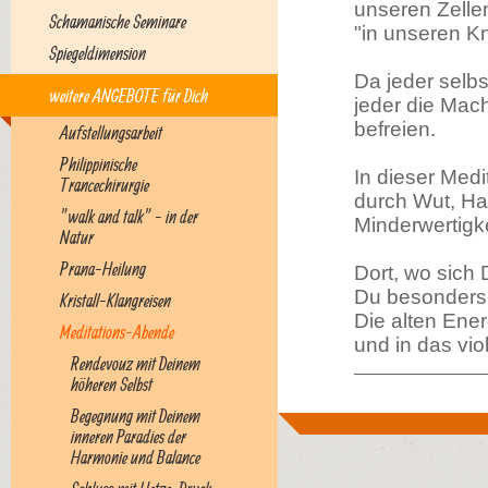
unseren Zelle
Schamanische Seminare
"in unseren K
Spiegeldimension
Da jeder selbs
weitere ANGEBOTE für Dich
jeder die Mach
befreien.
Aufstellungsarbeit
Philippinische
In dieser Med
Trancechirurgie
durch Wut, Ha
"walk and talk" - in der
Minderwertigke
Natur
Prana-Heilung
Dort, wo sich 
Du besonders 
Kristall-Klangreisen
Die alten Ene
Meditations-Abende
und in das vi
Rendevouz mit Deinem
höheren Selbst
Begegnung mit Deinem
inneren Paradies der
Harmonie und Balance